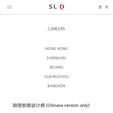
繁
简
CAREERS
HONG KONG
SHANGHAI
BEIJING
GUANGZHOU
BANGKOK
助理软装设计师 (Chinese version only)